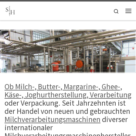
Zum Inhalt springen
Search
Me
Ob Milch-, Butter-, Margarine-, Ghee-,
Käse-, Joghurtherstellung, Verarbeitung
oder Verpackung. Seit Jahrzehnten ist
der Handel von neuen und gebrauchten
Milchverarbeitungsmaschinen
diverser
internationaler
Milchverarbeitungsmaschinenhersteller