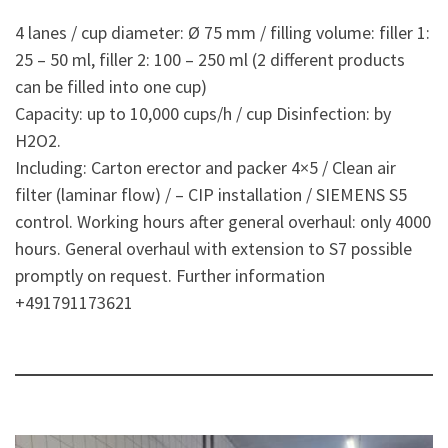
4 lanes / cup diameter: Ø 75 mm / filling volume: filler 1:
25 – 50 ml, filler 2: 100 – 250 ml (2 different products
can be filled into one cup)
Capacity: up to 10,000 cups/h / cup Disinfection: by
H2O2.
Including: Carton erector and packer 4×5 / Clean air
filter (laminar flow) / – CIP installation / SIEMENS S5
control. Working hours after general overhaul: only 4000
hours. General overhaul with extension to S7 possible
promptly on request. Further information
+491791173621